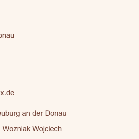
onau
x.de
Neuburg an der Donau
I Wozniak Wojciech